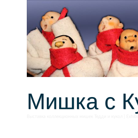
Мишка с К
Выставка коллекционных мишек Тедди и кукол | Exhibiti