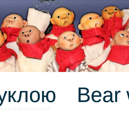
уклою Bear w
on of Teddy bears and dolls