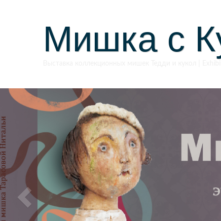
Мишка с К
Выставка коллекционных мишек Тедди и кукол | Exhibiti