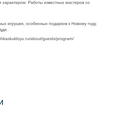
м характером. Работы известных мастеров со
ных игрушек, особенных подарков к Новому году,
дди.
shkaskukloyu.ru/about/guests/program/
и