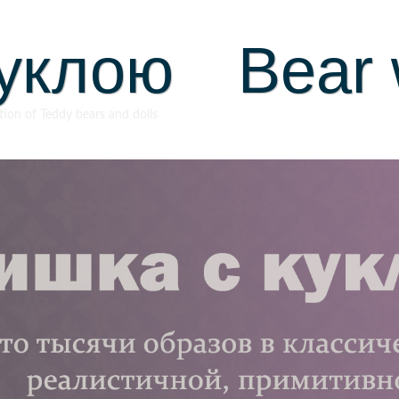
уклою Bear w
on of Teddy bears and dolls